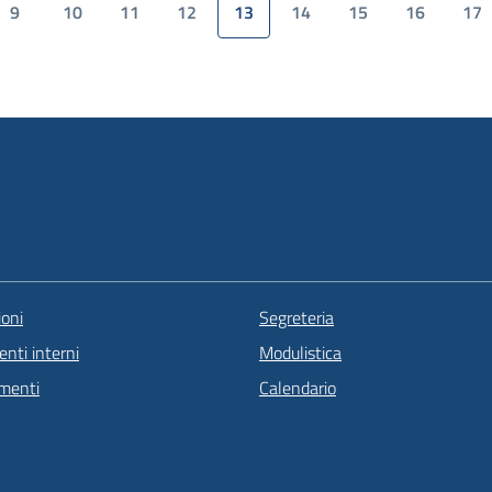
9
10
11
12
13
14
15
16
17
oni
Segreteria
nti interni
Modulistica
menti
Calendario