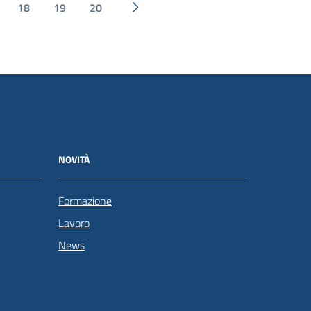
18
19
20
Pagina successiva
NOVITÀ
Formazione
Lavoro
News