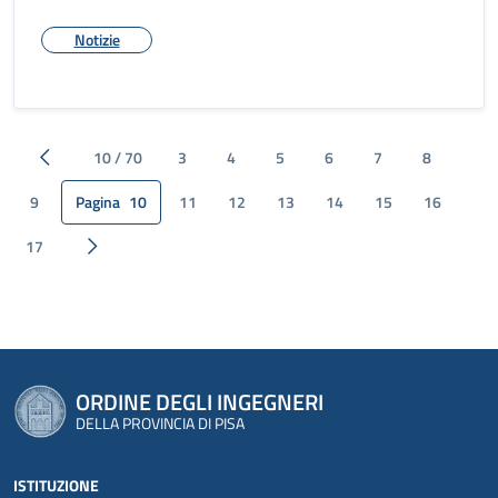
Notizie
10 / 70
3
4
5
6
7
8
Pagina precedente
9
Pagina
10
11
12
13
14
15
16
17
Pagina successiva
ORDINE DEGLI INGEGNERI
DELLA PROVINCIA DI PISA
ISTITUZIONE