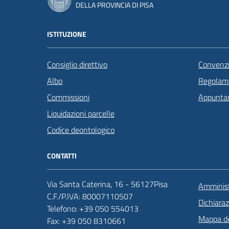
DELLA PROVINCIA DI PISA
ISTITUZIONE
Consiglio direttivo
Convenzi
Albo
Regolame
Commissioni
Appunta
Liquidazioni parcelle
Codice deontologico
CONTATTI
Via Santa Caterina, 16 - 56127Pisa
Amminist
C.F./P.IVA: 80007110507
Dichiaraz
Telefono: +39 050 554013
Mappa de
Fax: +39 050 8310661