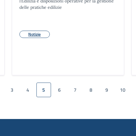
l’Edilizia e disposizioni operative per la gestione
delle pratiche edilizie
Notizie
3
4
5
6
7
8
9
10
e