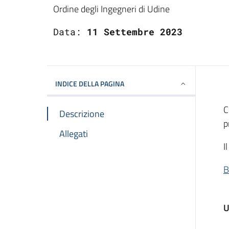
Dettagli
Ordine degli Ingegneri di Udine
Data:
11 Settembre 2023
INDICE DELLA PAGINA
C
Descrizione
p
Allegati
I
B
U