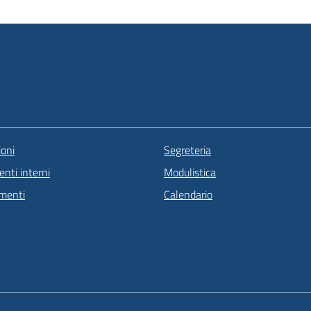
oni
Segreteria
nti interni
Modulistica
menti
Calendario