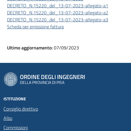
DECRETO_N.15220_del_13-07-2023-allegato-a1
DECRETO_N.15220_del_13-07-2023-allegato-a2
DECRETO_N.15220_del_13-07-2023-allegato-a3
Scheda per emissione fattura
Ultimo aggiornamento:
07/09/2023
ORDINE DEGLI INGEGNERI
DELLA PROVINCIA DI PISA
ISTITUZIONE
Consiglio direttivo
Albo
Commissioni