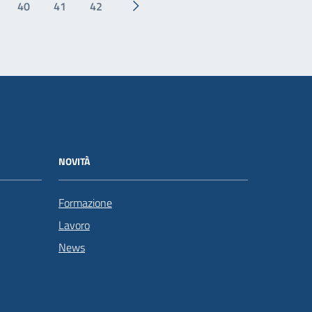
40
41
42
Pagina successiva
NOVITÀ
Formazione
Lavoro
News