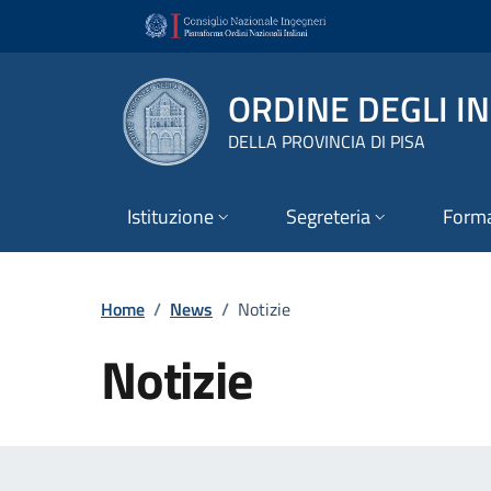
Vai ai contenuti
Vai al footer
ORDINE DEGLI I
DELLA PROVINCIA DI PISA
Istituzione
Segreteria
Form
Home
/
News
/
Notizie
Notizie