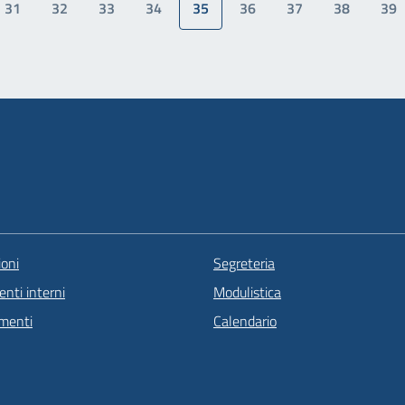
31
32
33
34
35
36
37
38
39
oni
Segreteria
nti interni
Modulistica
menti
Calendario