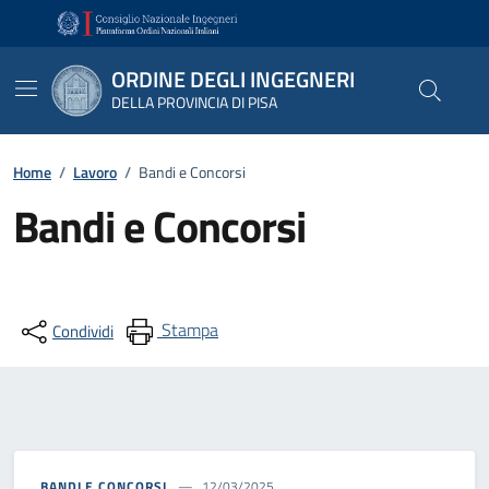
Vai ai contenuti
Vai al footer
ORDINE DEGLI INGEGNERI
DELLA PROVINCIA DI PISA
Home
/
Lavoro
/
Bandi e Concorsi
Bandi e Concorsi
Stampa
Condividi
BANDI E CONCORSI
12/03/2025