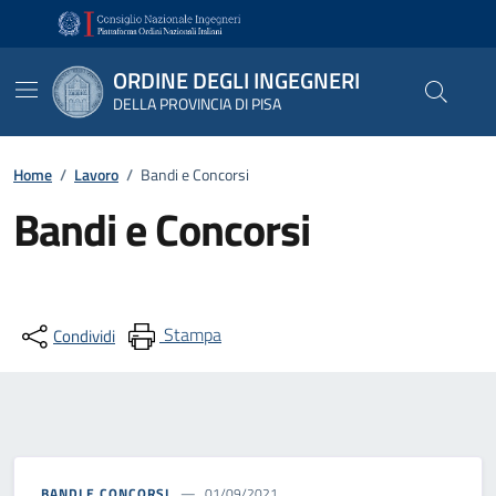
Vai ai contenuti
Vai al footer
ORDINE DEGLI INGEGNERI
DELLA PROVINCIA DI PISA
Home
/
Lavoro
/
Bandi e Concorsi
Bandi e Concorsi
Stampa
Condividi
BANDI E CONCORSI
01/09/2021