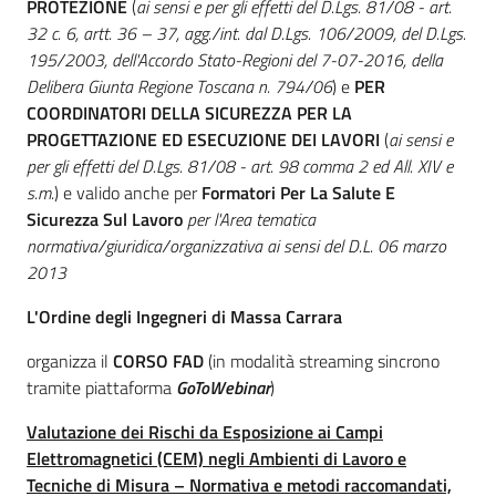
PROTEZIONE
(
ai sensi e per gli effetti del D.Lgs. 81/08 - art.
32 c. 6, artt. 36 – 37, agg./int. dal D.Lgs. 106/2009, del D.Lgs.
195/2003, dell'Accordo Stato-Regioni del 7-07-2016, della
Delibera Giunta Regione Toscana n. 794/06
) e
PER
COORDINATORI DELLA SICUREZZA PER LA
PROGETTAZIONE ED ESECUZIONE DEI LAVORI
(
ai sensi e
per gli effetti del D.Lgs. 81/08 - art. 98 comma 2 ed All. XIV e
s.m.
) e valido anche per
Formatori Per La Salute E
Sicurezza Sul Lavoro
per l'Area tematica
normativa/giuridica/organizzativa ai sensi del D.L. 06 marzo
2013
L'Ordine degli Ingegneri di Massa Carrara
organizza il
CORSO FAD
(in modalità streaming sincrono
tramite piattaforma
GoToWebinar
)
Valutazione dei Rischi da Esposizione ai Campi
Elettromagnetici (CEM) negli Ambienti di Lavoro e
Tecniche di Misura – Normativa e metodi raccomandati,