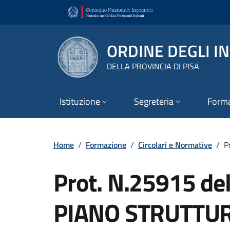
Vai ai contenuti
Vai al footer
ORDINE DEGLI I
DELLA PROVINCIA DI PISA
Istituzione
Segreteria
Form
Home
/
Formazione
/
Circolari e Normative
/
P
Prot. N.25915 de
PIANO STRUTTU