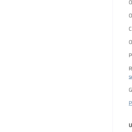
O
O
C
O
P
R
s
G
P
U