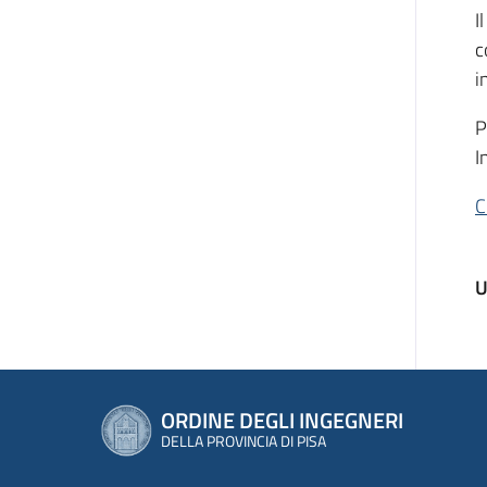
I
c
i
P
I
C
U
ORDINE DEGLI INGEGNERI
DELLA PROVINCIA DI PISA