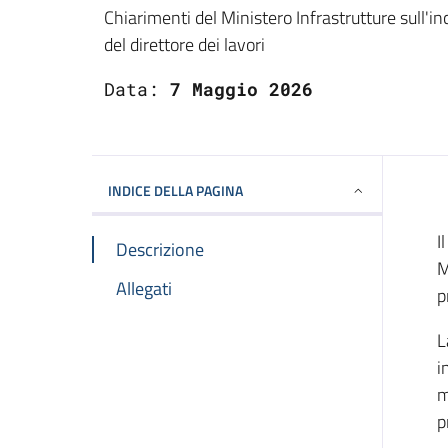
Dettagli
Chiarimenti del Ministero Infrastrutture sull'in
del direttore dei lavori
Data:
7 Maggio 2026
INDICE DELLA PAGINA
I
Descrizione
M
Allegati
p
L
i
m
p