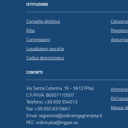
ISTITUZIONE
Consiglio direttivo
Convenzi
Albo
Regolame
Commissioni
Appunta
Liquidazioni parcelle
Codice deontologico
CONTATTI
Via Santa Caterina, 16 - 56127Pisa
Amminist
C.F./P.IVA: 80007110507
Dichiaraz
Telefono: +39 050 554013
Mappa de
Fax: +39 050 8310661
Email: segreteria@ordineingegneripisa.it
PEC: ordine.pisa@ingpec.eu