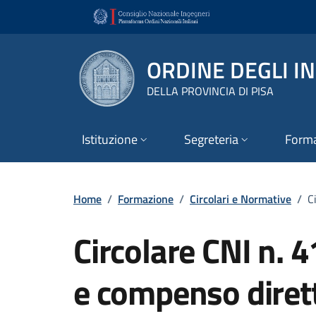
Vai ai contenuti
Vai al footer
ORDINE DEGLI I
DELLA PROVINCIA DI PISA
Istituzione
Segreteria
Form
Home
/
Formazione
/
Circolari e Normative
/
C
Circolare CNI n. 4
e compenso dirett