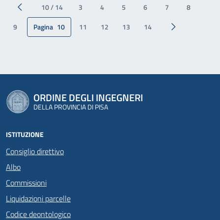
10 / 14
3
4
5
6
7
8
Pagina precedente
9
Pagina
10
11
12
13
14
Pagina successi
ORDINE DEGLI INGEGNERI
DELLA PROVINCIA DI PISA
ISTITUZIONE
Consiglio direttivo
Albo
Commissioni
Liquidazioni parcelle
Codice deontologico