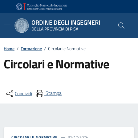
Vai ai contenuti
Vai al footer
ORDINE DEGLI INGEGNERI
DELLA PROVINCIA DI PISA
Home
/
Formazione
/
Circolari e Normative
Circolari e Normative
Stampa
Condividi
CIRCOLARI E NORMATIVE
31/12/2024