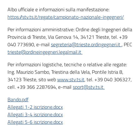
Albo ufficiale e informazioni sulla manifestazione:
https://stv.ts.it/regate/campionato-nazionale-ingegneri/
Per informazioni amministrative: Ordine degli Ingegneri della
Provincia di Trieste, Via Genova 14, 34121 Trieste, tel. +39
040 773690, e-mail
segreteria@trieste.ordingegneri.it
, PEC
trieste@ordineingegneri.legalmail.it
Per informazioni logistiche, tecniche o relative alle regate:
Ing. Maurizio Sambo, Triestina della Vela, Pontile Istria 8,
34123 Trieste, sito web
www.stv.ts.it
, tel. +39 040 306327,
cell. +39 366 2287694, e-mail
sport@stv.ts.it
Bando.pdf
Allegati 1-2 iscrizione.docx
Allegati 3-4 iscrizione.docx
Allegati 5-6 iscrizione.docx