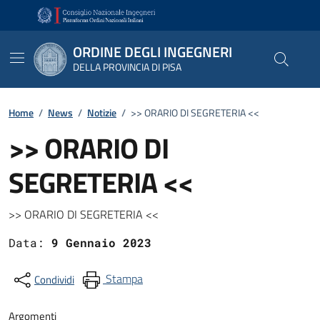
Vai ai contenuti
Vai al footer
ORDINE DEGLI INGEGNERI
DELLA PROVINCIA DI PISA
Home
/
News
/
Notizie
/
>> ORARIO DI SEGRETERIA <<
>> ORARIO DI
SEGRETERIA <<
Dettagli
>> ORARIO DI SEGRETERIA <<
Data:
9 Gennaio 2023
Stampa
Condividi
Argomenti