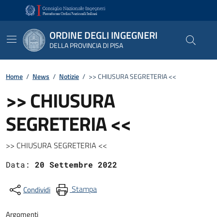
Vai ai contenuti
Vai al footer
ORDINE DEGLI INGEGNERI
DELLA PROVINCIA DI PISA
Home
/
News
/
Notizie
/
>> CHIUSURA SEGRETERIA <<
>> CHIUSURA
SEGRETERIA <<
Dettagli
>> CHIUSURA SEGRETERIA <<
Data:
20 Settembre 2022
Stampa
Condividi
Argomenti