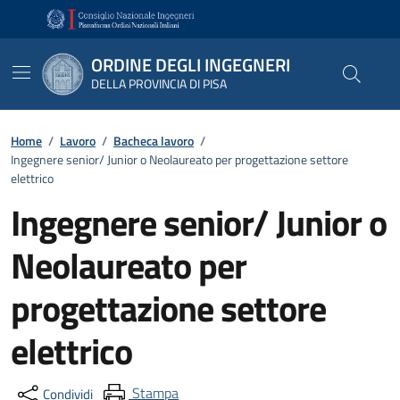
Vai ai contenuti
Vai al footer
ORDINE DEGLI INGEGNERI
DELLA PROVINCIA DI PISA
Home
/
Lavoro
/
Bacheca lavoro
/
Ingegnere senior/ Junior o Neolaureato per progettazione settore
elettrico
Ingegnere senior/ Junior o
Neolaureato per
progettazione settore
elettrico
Stampa
Condividi