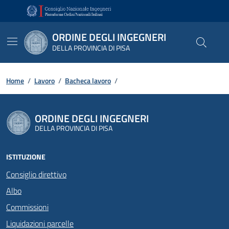
Vai ai contenuti
Vai al footer
ORDINE DEGLI INGEGNERI
DELLA PROVINCIA DI PISA
Home
/
Lavoro
/
Bacheca lavoro
/
ORDINE DEGLI INGEGNERI
DELLA PROVINCIA DI PISA
ISTITUZIONE
Consiglio direttivo
Albo
Commissioni
Liquidazioni parcelle