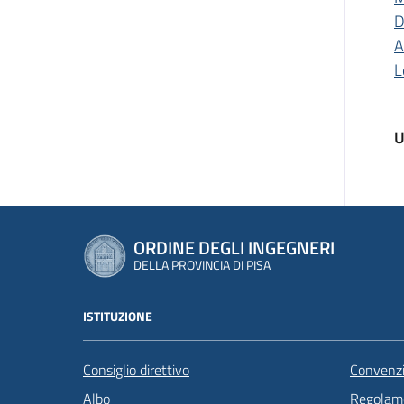
D
A
L
U
ORDINE DEGLI INGEGNERI
DELLA PROVINCIA DI PISA
ISTITUZIONE
Consiglio direttivo
Convenzi
Albo
Regolame