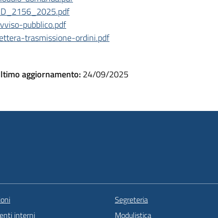
D_2156_2025.pdf
vviso-pubblico.pdf
ettera-trasmissione-ordini.pdf
ltimo aggiornamento:
24/09/2025
oni
Segreteria
nti interni
Modulistica