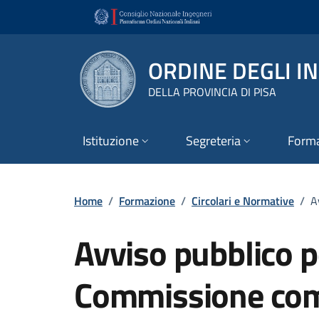
Vai ai contenuti
Vai al footer
ORDINE DEGLI I
DELLA PROVINCIA DI PISA
Istituzione
Segreteria
Form
Home
/
Formazione
/
Circolari e Normative
/
A
Avviso pubblico pe
Commissione comu